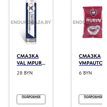
СМАЗКА
СМАЗКА
VAL MPURP
VMPAUTO
COMPLEX
МС 1520
28
BYN
6
BYN
RED 2 (400
RUBIN EP-2
Г)
(90 Г)
ПОДРОБНЕЕ
ПОДРОБНЕЕ