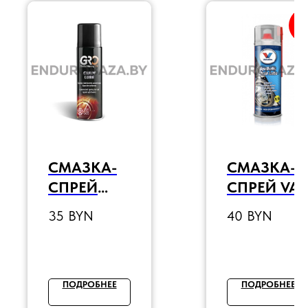
Т
СМАЗКА-
СМАЗКА-
СПРЕЙ
СПРЕЙ VAL
ДЛЯ
SYNTHETIC
35
BYN
40
BYN
ЦЕПЕЙ
CHAIN
GRO
LUBE,
CHAIN
500ML
LUBE
ПОДРОБНЕЕ
ПОДРОБНЕЕ
SPRAY,