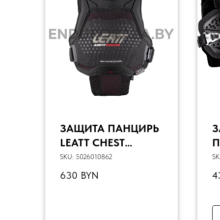
ЗАЩИТА ПАНЦИРЬ
З
LEATT CHEST
П
PROTECTOR 3DF
L
SKU:
5026010862
SK
AIRFIT EVO (BLACK,
P
630
BYN
4
XXL, 184-196СМ)
H
L