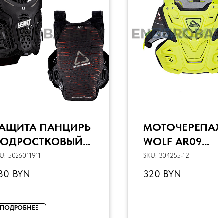
АЩИТА ПАНЦИРЬ
МОТОЧЕРЕПА
ОДРОСТКОВЫЙ
WOLF AR09
EATT CHEST
(ЗЕЛЕНЫЙ НЕ
U:
5026011911
SKU:
304255-12
ROTECTOR 2.5
XL)
30
BYN
320
BYN
YBRID (BLACK,
/XL)
ПОДРОБНЕЕ