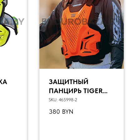
ХА
ЗАЩИТНЫЙ
ПАНЦИРЬ TIGER
ОН,
TR-H6
SKU:
465998-2
(ОРАНЖЕВЫЙ) L
380
BYN