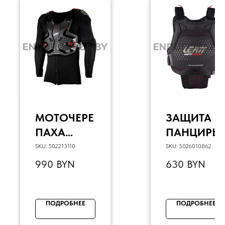
МОТОЧЕРЕ
ЗАЩИТА
ПАХА
ПАНЦИРЬ
LEATT
LEATT
SKU:
502213110
SKU:
5026010862
BODY
CHEST
990
BYN
630
BYN
PROTECTO
PROTECTO
R 3.5
R 3DF
(GRAPHEN
AIRFIT EVO
ПОДРОБНЕЕ
ПОДРОБНЕЕ
E, L, 172-
(BLACK,