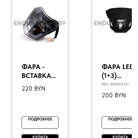
ФАРА -
ФАРА LED
ВСТАВКА
(1+3)
LED ТИП:
ЧЁРНЫЙ
SKU:
30.616.0331
220
BYN
KTM 2024
BSE Z1
200
BYN
(БЕЗ
ОБТЕКАТЕ
ЛЯ)
ПОДРОБНЕЕ
ПОДРОБНЕЕ
КУПИТЬ
КУПИТЬ