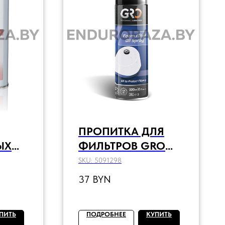
ПРОПИТКА ДЛЯ
ЫХ
ФИЛЬТРОВ GRO
СПРЕЙ FOAM
SKU:
5091298
 AIR
FILTER OIL, 500МЛ
37
BYN
ПИТЬ
ПОДРОБНЕЕ
КУПИТЬ