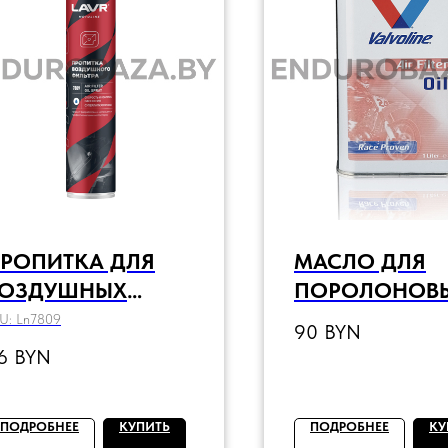
РОПИТКА ДЛЯ
МАСЛО ДЛЯ
ОЗДУШНЫХ
ПОРОЛОНОВ
ИЛЬТРОВ LAVR
ВОЗДУШНЫХ
U:
Ln7809
90
BYN
OTO, 1 Л
ФИЛЬТРОВ VAL
6
BYN
FILTER OIL, 1L
ПОДРОБНЕЕ
КУПИТЬ
ПОДРОБНЕЕ
КУ