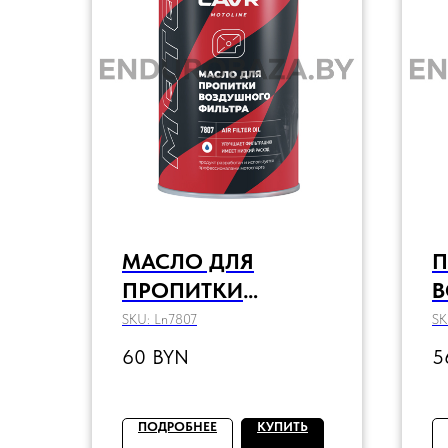
МАСЛО ДЛЯ
П
ПРОПИТКИ
В
ВОЗДУШНОГО
Ф
SKU:
Ln7807
SK
ФИЛЬТРА LAVR, 1 Л
M
60
BYN
5
ПОДРОБНЕЕ
КУПИТЬ