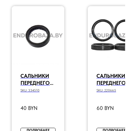
САЛЬНИКИ
САЛЬНИКИ
ПЕРЕДНЕГО
ПЕРЕДНЕГО
АМОРТИЗАТО
АМОРТИЗАТ
SKU:
334510
SKU:
220665
РА 43X54X11
РА
(КОМПЛ.
48X57.8X9.5/
40
BYN
60
BYN
2ШТ)
2 (КОМПЛ.
2ШТ)
ПОДРОБНЕЕ
ПОДРОБНЕЕ