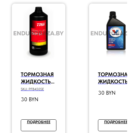
ТОРМОЗНАЯ
ТОРМОЗНАЯ
ЖИДКОСТЬ
ЖИДКОСТЬ
TRW DOT5.1
VALVOLINE
SKU:
PFB450SE
30
BYN
0.5Л
BRAKE &
30
BYN
CLUTCH FLUI
DOT 4 (0,5Л)
ПОДРОБНЕЕ
ПОДРОБНЕЕ