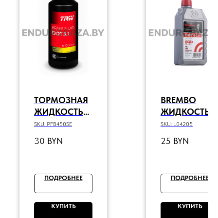
ТОРМОЗНАЯ
BREMBO
ЖИДКОСТЬ
ЖИДКОСТЬ
TRW DOT5.1
ТОРМОЗНАЯ
SKU:
PFB450SE
SKU:
L04205
0.5Л
DOT 4 LV 245
30
BYN
25
BYN
°С 0.5 Л
ПОДРОБНЕЕ
ПОДРОБНЕЕ
КУПИТЬ
КУПИТЬ