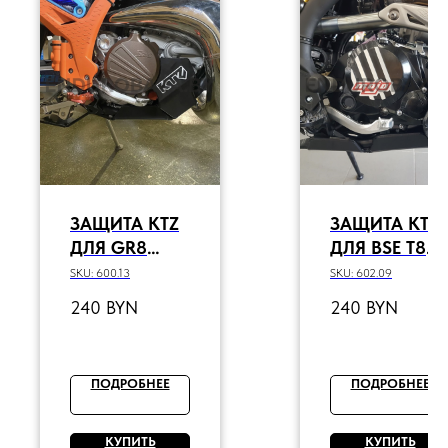
ЗАЩИТА KTZ
ЗАЩИТА KTZ
ДЛЯ GR8
ДЛЯ BSE T8
T300L (2T MT-
(BSE250-SR)
SKU:
600.13
SKU:
602.09
300) ENDURO
2023
240
BYN
240
BYN
RR 2024
600,13
ПОДРОБНЕЕ
ПОДРОБНЕЕ
КУПИТЬ
КУПИТЬ