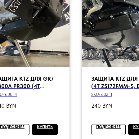
АЩИТА KTZ ДЛЯ GR7
ЗАЩИТА KTZ ДЛЯ 
300A PR300 (4T
(4T ZS172FMM-5, 
S175FMM-5, Б.ВАЛ)
602.11
U:
600.14
SKU:
602.11
NDURO OPTIMUM
40
BYN
240
BYN
00.14
ПОДРОБНЕЕ
КУПИТЬ
ПОДРОБНЕЕ
КУ