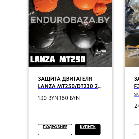
ЗАЩИТА ДВИГАТЕЛЯ
З
LANZA MT250/DT230 2T
F
(РАЗНЫЕ ЦВЕТА)
Z
SK
130
BYN
180
BYN
E
2
6
ПОДРОБНЕЕ
КУПИТЬ