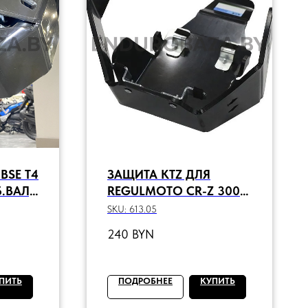
BSE T4
ЗАЩИТА KTZ ДЛЯ
Б.ВАЛ)
REGULMOTO CR-Z 300
(ZS174FMM) 613.05
SKU:
613.05
240
BYN
ПИТЬ
ПОДРОБНЕЕ
КУПИТЬ