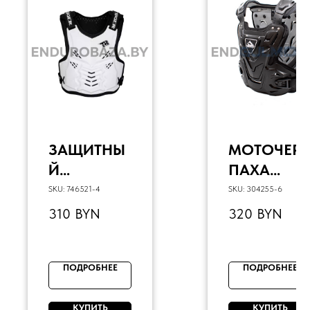
ЗАЩИТНЫ
МОТОЧЕРЕ
Й
ПАХА
ПАНЦИРЬ
WOLF
SKU:
746521-4
SKU:
304255-6
TIGER TR-
AR09
310
BYN
320
BYN
H1 (БЕЛЫЙ,
(ЧЕРНЫЙ,
S)
L)
ПОДРОБНЕЕ
ПОДРОБНЕЕ
КУПИТЬ
КУПИТЬ