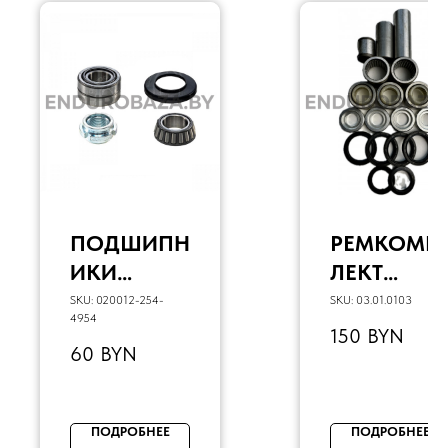
ПОДШИПН
РЕМКОМП
ИКИ
ЛЕКТ
ТРАВЕРСЫ
ТРЕУГОЛЬ
SKU:
020012-254-
SKU:
03.01.0103
4954
(КОМПЛ.)
НИКА
150
BYN
60
BYN
KAYO KLX,
ПРОГРЕСС
CRF
ИИ
CX250/300
ПОДРОБНЕЕ
ПОДРОБНЕЕ