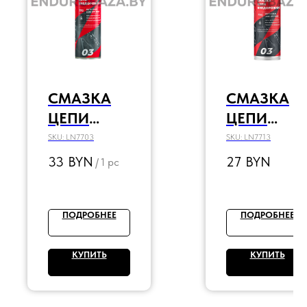
СМАЗКА
СМАЗКА
ЦЕПИ
ЦЕПИ
ВНЕДОРО
ВНЕДОРО
SKU:
LN7703
SKU:
LN7713
ЖНАЯ
ЖНАЯ
33
BYN
27
BYN
/
1 pc
LAVR
LAVR
MOTO, 520
MOTO, 400
МЛ
МЛ
ПОДРОБНЕЕ
ПОДРОБНЕЕ
КУПИТЬ
КУПИТЬ