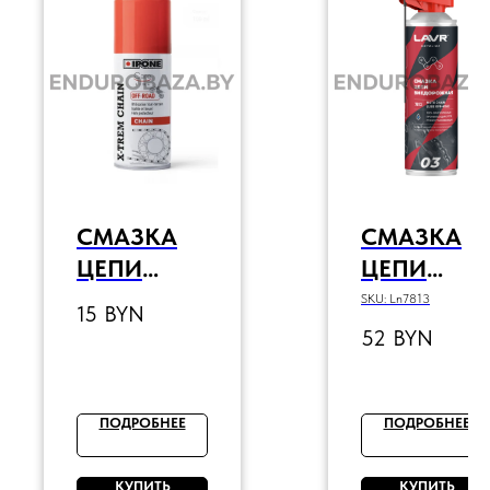
СМАЗКА
СМАЗКА
ЦЕПИ
ЦЕПИ
IPONE X-
ВНЕДОРО
SKU:
Ln7813
15
BYN
TREM
ЖНАЯ
52
BYN
CHAIN
LAVR
OFF-ROAD,
MOTO, 650
100МЛ
МЛ
ПОДРОБНЕЕ
ПОДРОБНЕЕ
КУПИТЬ
КУПИТЬ