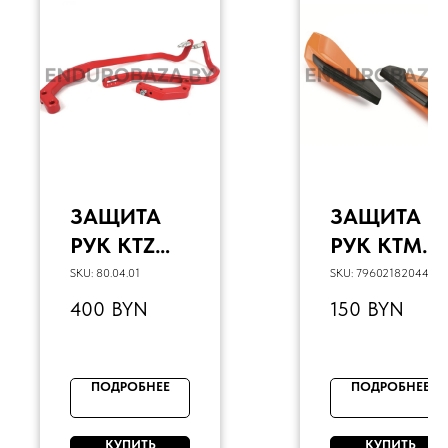
ЗАЩИТА
ЗАЩИТА
РУК KTZ
РУК KTM
(КРАСНЫЙ
HANDGUA
SKU:
80.04.01
SKU:
7960218204404
)
RD
400
BYN
150
BYN
(ОРАНЖЕВ
ЫЙ) KTM
POWERPAR
ПОДРОБНЕЕ
ПОДРОБНЕЕ
TS
КУПИТЬ
КУПИТЬ