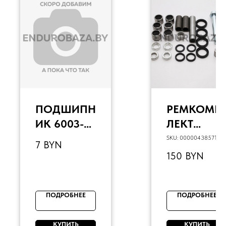
ПОДШИПН
РЕМКОМП
ИК 6003-
ЛЕКТ
2RS
ПРОГРЕСС
SKU:
00000438571
7
BYN
17X35X10
ИИ
150
BYN
ROCKOT R
/R300
ПОДРОБНЕЕ
ПОДРОБНЕЕ
КУПИТЬ
КУПИТЬ