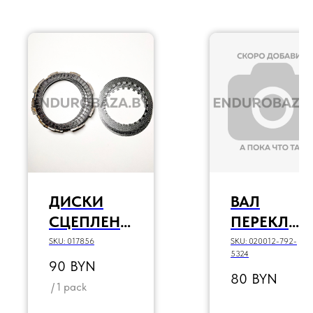
ДИСКИ
ВАЛ
СЦЕПЛЕНИ
ПЕРЕКЛЮ
Я -
ЕНИЯ
SKU:
017856
SKU:
020012-792-
5324
ФРИКЦИО
ПЕРЕДАЧ В
90
BYN
80
BYN
ННЫЙ
СБОРЕ
/
1 pack
(КОМПЛЕК
ZS177MM