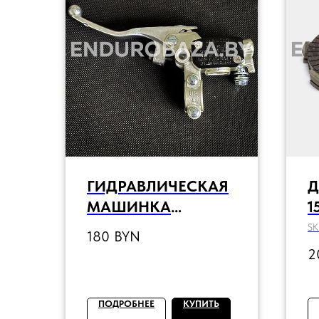
ГИДРАВЛИЧЕСКАЯ
Д
МАШИНКА
1
СЦЕПЛЕНИЯ Z-HUA
(
SK
180
BYN
(BREMBO)
2
ПОДРОБНЕЕ
КУПИТЬ