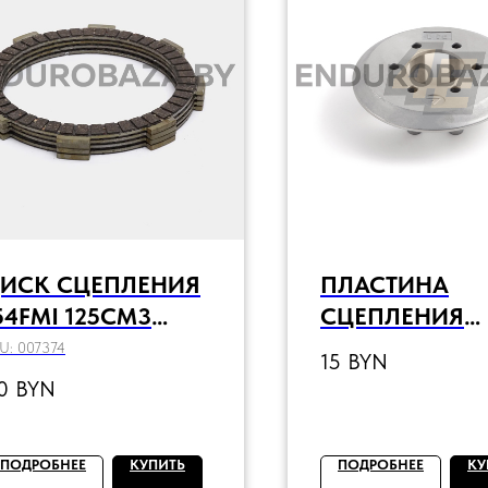
ИСК СЦЕПЛЕНИЯ
ПЛАСТИНА
54FMI 125СМ3
СЦЕПЛЕНИЯ
КОМПЛ=4ШТ)
ПРИЖИМНАЯ
U:
007374
15
BYN
ZS172FMM
0
BYN
ZS172FMM4V
ПОДРОБНЕЕ
КУПИТЬ
ПОДРОБНЕЕ
КУ