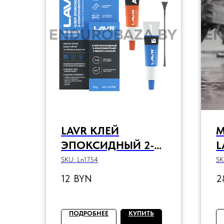
LAVR КЛЕЙ
ЭПОКСИДНЫЙ 2-
L
КОМПОНЕНТНЫЙ
Б
SKU:
Ln1754
SK
HIGH FIX, 20 Г
М
12
BYN
2
ПОДРОБНЕЕ
КУПИТЬ