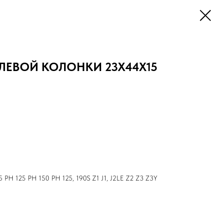
ЕВОЙ КОЛОНКИ 23X44X15
H 125 PH 150 PH 125, 190S Z1 J1, J2LE Z2 Z3 Z3Y