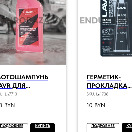
МОТОШАМПУНЬ
ГЕРМЕТИК-
AVR ДЛЯ
ПРОКЛАДКА
ЕСКОНТАКТНОЙ
ЧЕРНЫЙ
U:
Ln7710
SKU:
Ln1738
ОЙКИ, 1000 МЛ
ВЫСОКОТЕМП
8
BYN
10
BYN
УРНЫЙ BLACK
LAVR, 85 Г
ПОДРОБНЕЕ
КУПИТЬ
ПОДРОБНЕЕ
КУ