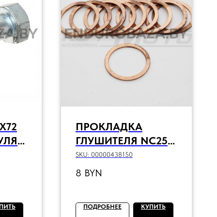
X72
ПРОКЛАДКА
УЛЯ
ГЛУШИТЕЛЯ NC250
(ZS177MM)
SKU:
00000438150
D=40/D=32
8
BYN
ПИТЬ
ПОДРОБНЕЕ
КУПИТЬ