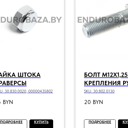
АЙКА ШТОКА
БОЛТ M12X1,25
РАВЕРСЫ
КРЕПЛЕНИЯ Р
С ГАЙКОЙ
U:
30.830.0020, 00000435802
SKU:
30.802.0130
5
BYN
20
BYN
ПОДРОБНЕЕ
КУПИТЬ
ПОДРОБНЕЕ
КУ