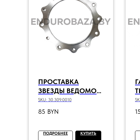
ПРОСТАВКА
Г
ЗВЕЗДЫ ВЕДОМОЙ
Т
BSE
SKU:
30.309.0010
SK
85
BYN
1
ПОДРОБНЕЕ
КУПИТЬ