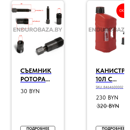
СКИД
СЪЕМНИК
КАНИСТРА
РОТОРА
10Л С
ДЛЯ
БЫСТРОЗА
SKU:
8464600002
30
BYN
ПИТБАЙКА
ЛИВНЫМ
230
BYN
(JH70)
КЛАПАНО
320
BYN
М
POLISPORT
PROOCTA
ПОДРОБНЕЕ
ПОДРОБНЕЕ