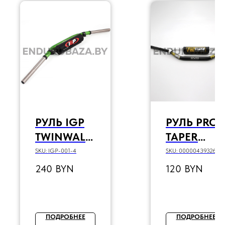
РУЛЬ IGP
РУЛЬ PRO-
TWINWALL
TAPER
28ММ
(D=28,
SKU:
IGP-001-4
SKU:
00000439326
(ЗЕЛЁНЫЙ)
АЛЮМИН
240
BYN
120
BYN
Й, С
ПЕРЕМЫЧ
ОЙ,
ПОДРОБНЕЕ
ПОДРОБНЕЕ
ЧЕРНЫЙ)