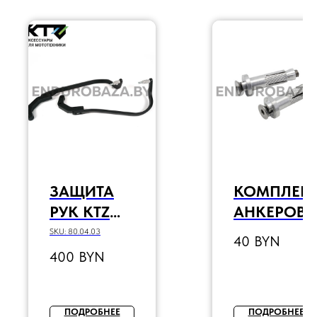
ЗАЩИТА
КОМПЛЕК
РУК KTZ
АНКЕРОВ
(ЧЕРНЫЙ)
КРЕПЛЕНИ
SKU:
80.04.03
40
BYN
Я ЗАЩИТЫ
400
BYN
РУК (2 ШТ)
ПОДРОБНЕЕ
ПОДРОБНЕЕ