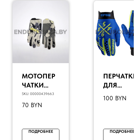
МОТОПЕР
ПЕРЧАТКИ
ЧАТКИ
ДЛЯ
КРОССОВ
КРОССА
SKU:
00000439663
100
BYN
ЫЕ 100% (L,
EF56
70
BYN
КАМУФЛЯ
PHOENIX
Ж)
AIR 3.0
СИНИЙ/
ПОДРОБНЕЕ
ПОДРОБНЕЕ
ЖЕЛТЫЙ/